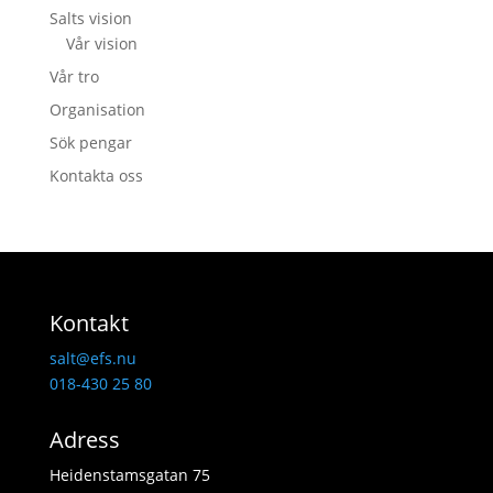
Salts vision
Vår vision
Vår tro
Organisation
Sök pengar
Kontakta oss
Kontakt
salt@efs.nu
018-430 25 80
Adress
Heidenstamsgatan 75