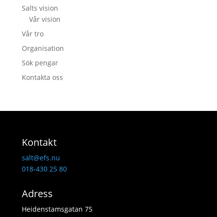
Salts vision
Vår vision
Vår tro
Organisation
Sök pengar
Kontakta oss
Kontakt
salt@efs.nu
018-430 25 80
Adress
Heidenstamsgatan 75