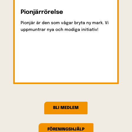
Pionjärrörelse
M
Pionjär är den som vågar bryta ny mark. Vi
uppmuntrar nya och modiga initiativ!
Mi
vä
fol
BLI MEDLEM
FÖRENINGSHJÄLP