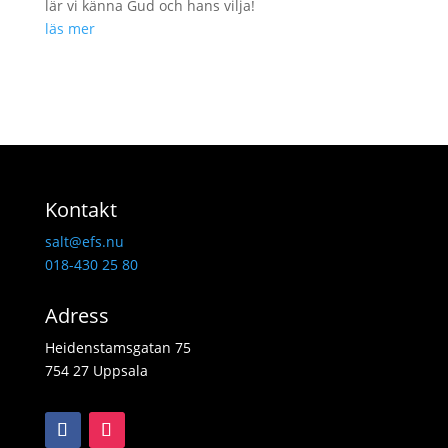
lär vi känna Gud och hans vilja!
läs mer
Kontakt
salt@efs.nu
018-430 25 80
Adress
Heidenstamsgatan 75
754 27 Uppsala