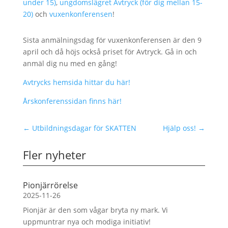
under 15)
,
ungdomslägret Avtryck (för dig mellan 15-
20)
och
vuxenkonferensen
!
Sista anmälningsdag för vuxenkonferensen är den 9
april och då höjs också priset för Avtryck. Gå in och
anmäl dig nu med en gång!
Avtrycks hemsida hittar du här!
Årskonferenssidan finns här!
←
Utbildningsdagar för SKATTEN
Hjälp oss!
→
Fler nyheter
Pionjärrörelse
2025-11-26
Pionjär är den som vågar bryta ny mark. Vi
uppmuntrar nya och modiga initiativ!