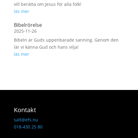
vill berätta om Jesus för alla folk!
läs mer
Bibelrörelse
2025-11-26
Bibeln är Guds uppenbarade sanning. Genom den
lär vi känna Gud och hans vilja!
läs mer
Kontakt
salt@efs.nu
018-430 25 80