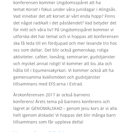
konferensen kommer Ungdomsspåret att ha
temat
Korset
i fokus under våra junidagar i Alingsås.
Vad innebär det att korset är vårt enda hopp? Finns
det något radikalt i det påståendet? Vad betyder det
för mitt och våra liv? På Ungdomsspåret kommer vi
utforska det här temat och vi hoppas att konferensen
ska få leda till en fördjupad och mer levande tro hos
oss som deltar. Det blir också gemenskap, roliga
aktiviteter, caféer, lovsång, seminarier, gudstjänster
och mycket annat roligt! Vi kommer att bo, äta och
hålla till i Equmeniakyrkan. Vi kommer också att ha
gemensamma kvällsmöten och gudstjänster
tillsammans med EFS:arna i Estrad.
Årskonferensen 2017 är också barnens
konferens! Årets tema på barnens konferens och
lägret är GENOMÄLSKAD – genom Jesu kors är vi alla
helt igenom älskade! Vi hoppas det blir många barn
tillsammans som får uppleva detta!