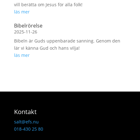
vill berätta om Jesus för alla folk!
läs mer
Bibelrörelse
2025-11-26
Bibeln är Guds uppenbarade sanning. Genom den
lär vi känna Gud och hans vilja!
läs mer
Kontakt
salt@efs.nu
018-430 25 80