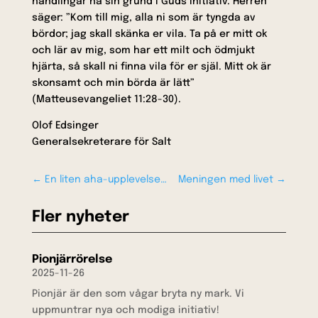
handlingar ha sin grund i Guds initiativ. Herren
säger: ”Kom till mig, alla ni som är tyngda av
bördor; jag skall skänka er vila. Ta på er mitt ok
och lär av mig, som har ett milt och ödmjukt
hjärta, så skall ni finna vila för er själ. Mitt ok är
skonsamt och min börda är lätt”
(Matteusevangeliet 11:28-30).
Olof Edsinger
Generalsekreterare för Salt
←
En liten aha-upplevelse…
Meningen med livet
→
Fler nyheter
Pionjärrörelse
2025-11-26
Pionjär är den som vågar bryta ny mark. Vi
uppmuntrar nya och modiga initiativ!