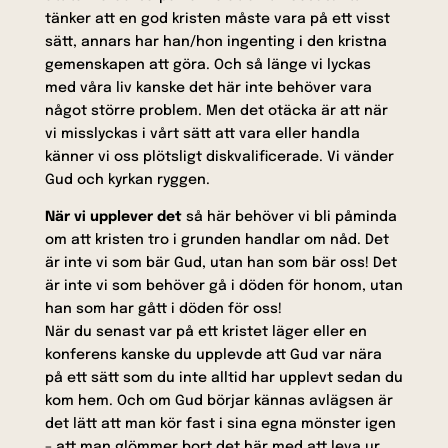
tänker att en god kristen måste vara på ett visst
sätt, annars har han/hon ingenting i den kristna
gemenskapen att göra. Och så länge vi lyckas
med våra liv kanske det här inte behöver vara
något större problem. Men det otäcka är att när
vi misslyckas i vårt sätt att vara eller handla
känner vi oss plötsligt diskvalificerade. Vi vänder
Gud och kyrkan ryggen.
När vi upplever det
så här behöver vi bli påminda
om att kristen tro i grunden handlar om nåd. Det
är inte vi som bär Gud, utan han som bär oss! Det
är inte vi som behöver gå i döden för honom, utan
han som har gått i döden för oss!
När du senast var på ett kristet läger eller en
konferens kanske du upplevde att Gud var nära
på ett sätt som du inte alltid har upplevt sedan du
kom hem. Och om Gud börjar kännas avlägsen är
det lätt att man kör fast i sina egna mönster igen
– att man glömmer bort det här med att leva ur