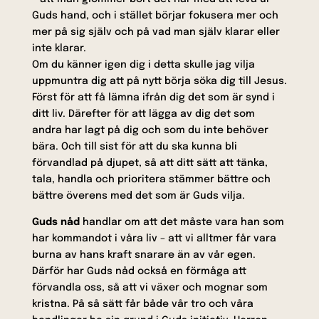
Guds hand, och i stället börjar fokusera mer och
mer på sig själv och på vad man själv klarar eller
inte klarar.
Om du känner igen dig i detta skulle jag vilja
uppmuntra dig att på nytt börja söka dig till Jesus.
Först för att få lämna ifrån dig det som är synd i
ditt liv. Därefter för att lägga av dig det som
andra har lagt på dig och som du inte behöver
bära. Och till sist för att du ska kunna bli
förvandlad på djupet, så att ditt sätt att tänka,
tala, handla och prioritera stämmer bättre och
bättre överens med det som är Guds vilja.
Guds nåd
handlar om att det måste vara han som
har kommandot i våra liv – att vi alltmer får vara
burna av hans kraft snarare än av vår egen.
Därför har Guds nåd också en förmåga att
förvandla oss, så att vi växer och mognar som
kristna. På så sätt får både vår tro och våra