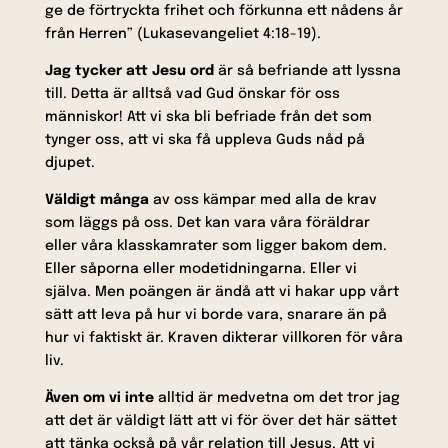
ge de förtryckta frihet och förkunna ett nådens år
från Herren” (Lukasevangeliet 4:18-19).
Jag tycker att Jesu ord
är så befriande att lyssna
till. Detta är alltså vad Gud önskar för oss
människor! Att vi ska bli befriade från det som
tynger oss, att vi ska få uppleva Guds nåd på
djupet.
Väldigt många
av oss kämpar med alla de krav
som läggs på oss. Det kan vara våra föräldrar
eller våra klasskamrater som ligger bakom dem.
Eller såporna eller modetidningarna. Eller vi
själva. Men poängen är ändå att vi hakar upp vårt
sätt att leva på hur vi borde vara, snarare än på
hur vi faktiskt är. Kraven dikterar villkoren för våra
liv.
Även om vi inte
alltid är medvetna om det tror jag
att det är väldigt lätt att vi för över det här sättet
att tänka också på vår relation till Jesus. Att vi