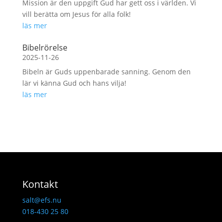
Mission är den uppgift Gud har gett oss i världen. Vi
vill berätta om Jesus för alla folk!
läs mer
Bibelrörelse
2025-11-26
Bibeln är Guds uppenbarade sanning. Genom den
lär vi känna Gud och hans vilja!
läs mer
Kontakt
salt@efs.nu
018-430 25 80