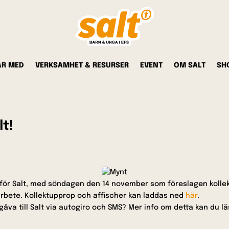
AR MED
VERKSAMHET & RESURSER
EVENT
OM SALT
SH
lt!
för Salt, med söndagen den 14 november som föreslagen kollektd
ks arbete. Kollektupprop och affischer kan laddas ned
här
.
 gåva till Salt via autogiro och SMS? Mer info om detta kan du 