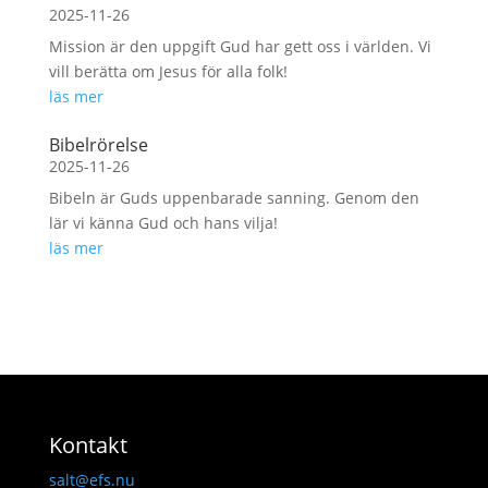
2025-11-26
Mission är den uppgift Gud har gett oss i världen. Vi
vill berätta om Jesus för alla folk!
läs mer
Bibelrörelse
2025-11-26
Bibeln är Guds uppenbarade sanning. Genom den
lär vi känna Gud och hans vilja!
läs mer
Kontakt
salt@efs.nu