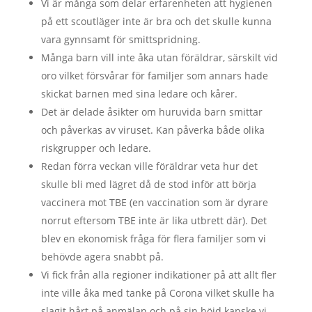
Vi är många som delar erfarenheten att hygienen
på ett scoutläger inte är bra och det skulle kunna
vara gynnsamt för smittspridning.
Många barn vill inte åka utan föräldrar, särskilt vid
oro vilket försvårar för familjer som annars hade
skickat barnen med sina ledare och kårer.
Det är delade åsikter om huruvida barn smittar
och påverkas av viruset. Kan påverka både olika
riskgrupper och ledare.
Redan förra veckan ville föräldrar veta hur det
skulle bli med lägret då de stod inför att börja
vaccinera mot TBE (en vaccination som är dyrare
norrut eftersom TBE inte är lika utbrett där). Det
blev en ekonomisk fråga för flera familjer som vi
behövde agera snabbt på.
Vi fick från alla regioner indikationer på att allt fler
inte ville åka med tanke på Corona vilket skulle ha
slagit hårt på anmälan och på sin höjd kanske vi