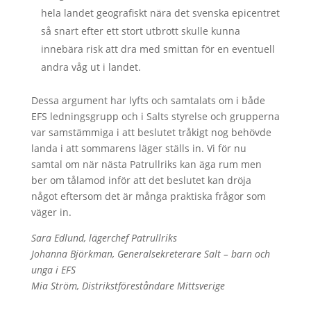
hela landet geografiskt nära det svenska epicentret
så snart efter ett stort utbrott skulle kunna
innebära risk att dra med smittan för en eventuell
andra våg ut i landet.
Dessa argument har lyfts och samtalats om i både
EFS ledningsgrupp och i Salts styrelse och grupperna
var samstämmiga i att beslutet tråkigt nog behövde
landa i att sommarens läger ställs in.
Vi för nu
samtal om när nästa Patrullriks kan äga rum men
ber om tålamod inför att det beslutet kan
dröja
något eftersom det är många praktiska frågor som
väger in.
Sara Edlund, lägerchef Patrullriks
Johanna Björkman, Generalsekreterare Salt – barn och
unga i EFS
Mia Ström, Distrikstföreståndare Mittsverige