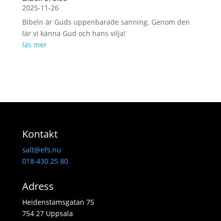
2025-11-26
Bibeln är Guds uppenbarade sanning. Genom den
lär vi känna Gud och hans vilja!
läs mer
Kontakt
salt@efs.nu
018-430 25 80
Adress
Heidenstamsgatan 75
754 27 Uppsala