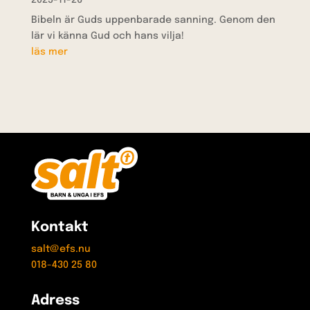
2025-11-26
Bibeln är Guds uppenbarade sanning. Genom den
lär vi känna Gud och hans vilja!
läs mer
Kontakt
salt@efs.nu
018-430 25 80
Adress