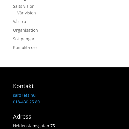
Salts vision
Vår vision
Vår tro
Organisation
Sök pengar
Kontakta oss
Kontakt
salt@efs.nu
018-430 25 80
Adress
Heidenstamsgatan 75