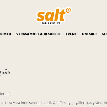
R MED
VERKSAMHET & RESURSER
EVENT
OM SALT
SH
gsås
nferens.
er) ska vara inne senast 4 april. Om förslagen gäller stadgeändrin