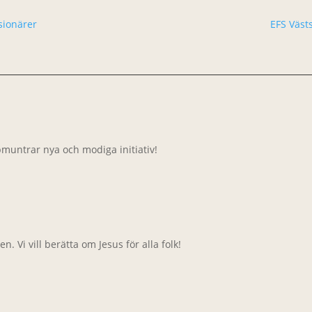
ssionärer
EFS Västs
pmuntrar nya och modiga initiativ!
. Vi vill berätta om Jesus för alla folk!