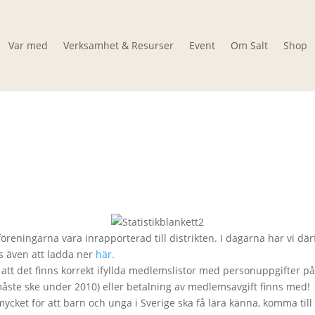
Var med
Verksamhet & Resurser
Event
Om Salt
Shop
tföreningarna vara inrapporterad till distrikten. I dagarna har vi där
nns även att ladda ner
här.
 att det finns korrekt ifyllda medlemslistor med personuppgifter 
åste ske under 2010) eller betalning av medlemsavgift finns med!
ket för att barn och unga i Sverige ska få lära känna, komma till t