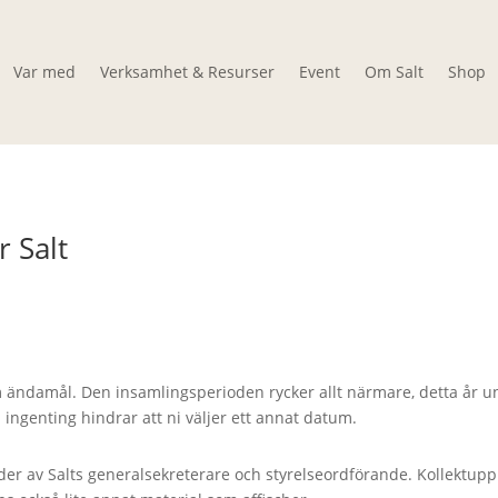
Var med
Verksamhet & Resurser
Event
Om Salt
Shop
r Salt
 ändamål. Den insamlingsperioden rycker allt närmare, detta år und
ngenting hindrar att ni väljer ett annat datum.
nder av Salts generalsekreterare och styrelseordförande. Kollektuppr