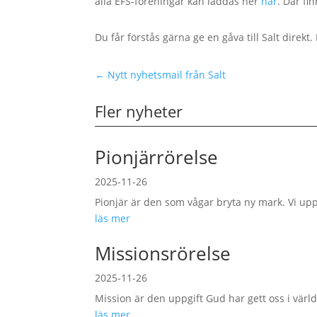
alla EFS-föreningar kan laddas ner
här
. Där fi
Du får förstås gärna ge en gåva till Salt direk
←
Nytt nyhetsmail från Salt
Fler nyheter
Pionjärrörelse
2025-11-26
Pionjär är den som vågar bryta ny mark. Vi up
läs mer
Missionsrörelse
2025-11-26
Mission är den uppgift Gud har gett oss i världen
läs mer