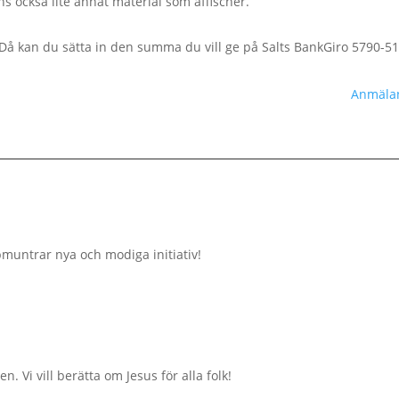
nns också lite annat material som affischer.
t. Då kan du sätta in den summa du vill ge på Salts BankGiro 5790-5
Anmälan
pmuntrar nya och modiga initiativ!
. Vi vill berätta om Jesus för alla folk!