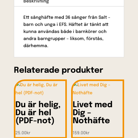
Beskrivning
Ett sånghäfte med 36 sånger från Salt –
barn och unga i EFS. Häftet är tänkt att
kunna användas både i barnkörer och
andra barngrupper – liksom, förstås,
därhemma.
Relaterade produkter
Du är helig,
Livet med
Du är hel
Dig –
(PDF-not)
Nothäfte
25.00
kr
159.00
kr