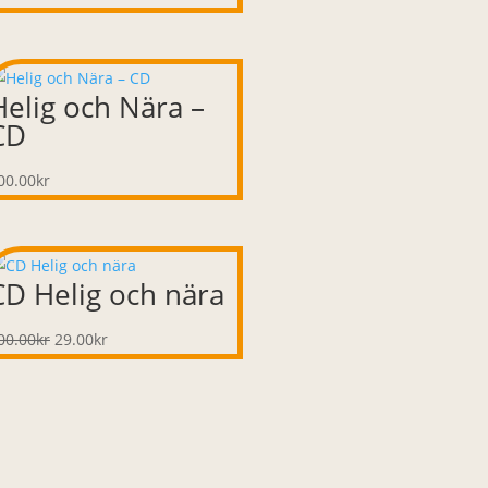
Helig och Nära –
CD
00.00
kr
CD Helig och nära
Det
Det
00.00
kr
29.00
kr
ursprungliga
nuvarande
priset
priset
var:
är:
100.00kr.
29.00kr.