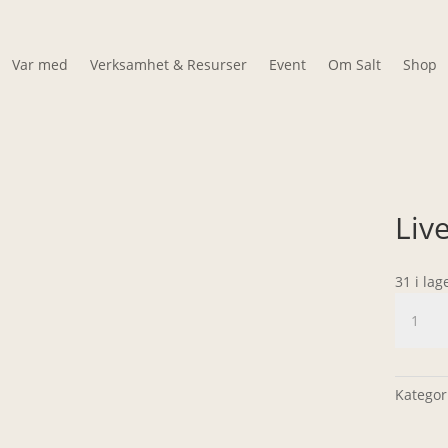
Var med
Verksamhet & Resurser
Event
Om Salt
Shop
Liv
31 i lag
Livet
med
Dig
–
Kategor
Nothäft
mängd