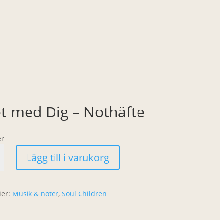
et med Dig – Nothäfte
er
Lägg till i varukorg
ier:
Musik & noter
,
Soul Children
e