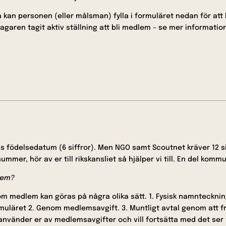
å kan personen (eller målsman) fylla i formuläret nedan för att 
ltagaren tagit aktiv ställning att bli medlem – se mer informati
 födelsedatum (6 siffror). Men NGO samt Scoutnet kräver 12 sif
ummer, hör av er till rikskansliet så hjälper vi till. En del komm
dlem?
n som medlem kan göras på några olika sätt. 1. Fysisk namnteckn
rmuläret 2. Genom medlemsavgift. 3. Muntligt avtal genom att 
använder er av medlemsavgifter och vill fortsätta med det ser vi