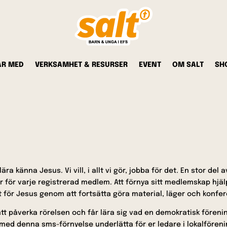
AR MED
VERKSAMHET & RESURSER
EVENT
OM SALT
SH
ära känna Jesus. Vi vill, i allt vi gör, jobba för det. En stor del
 för varje registrerad medlem. Att förnya sitt medlemskap hjälp
tet för Jesus genom att fortsätta göra material, läger och konf
att påverka rörelsen och får lära sig vad en demokratisk förenin
ven med denna sms-förnyelse underlätta för er ledare i lokalfören