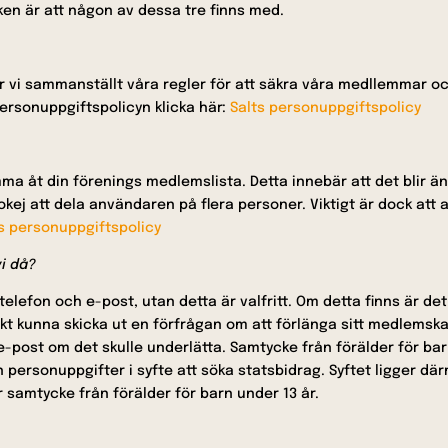
ken är att någon av dessa tre finns med.
r vi sammanställt våra regler för att säkra våra medllemmar oc
personuppgiftspolicyn klicka här:
Salts personuppgiftspolicy
a åt din förenings medlemslista. Detta innebär att det blir än
okej att dela användaren på flera personer. Viktigt är dock att
s personuppgiftspolicy
vi då?
elefon och e-post, utan detta är valfritt. Om detta finns är det
kt kunna skicka ut en förfrågan om att förlänga sitt medlemska
ost om det skulle underlätta. Samtycke från förälder för barn u
 personuppgifter i syfte att söka statsbidrag. Syftet ligger dä
 samtycke från förälder för barn under 13 år.