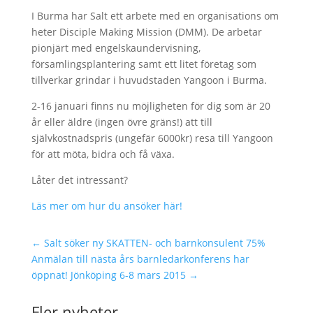
I Burma har Salt ett arbete med en organisations om
heter Disciple Making Mission (DMM). De arbetar
pionjärt med engelskaundervisning,
församlingsplantering samt ett litet företag som
tillverkar grindar i huvudstaden Yangoon i Burma.
2-16 januari finns nu möjligheten för dig som är 20
år eller äldre (ingen övre gräns!) att till
självkostnadspris (ungefär 6000kr) resa till Yangoon
för att möta, bidra och få växa.
Låter det intressant?
Läs mer om hur du ansöker här!
←
Salt söker ny SKATTEN- och barnkonsulent 75%
Anmälan till nästa års barnledarkonferens har
öppnat! Jönköping 6-8 mars 2015
→
Fler nyheter