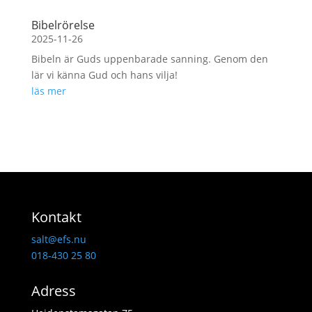
Bibelrörelse
2025-11-26
Bibeln är Guds uppenbarade sanning. Genom den
lär vi känna Gud och hans vilja!
läs mer
Kontakt
salt@efs.nu
018-430 25 80
Adress