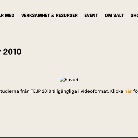
AR MED
VERKSAMHET & RESURSER
EVENT
OM SALT
SH
P 2010
udierna från TEJP 2010 tillgängliga i videoformat. Klicka
här
fö