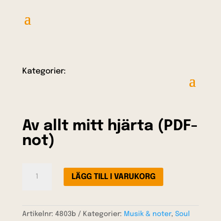
Kategorier:
Av allt mitt hjärta (PDF-
not)
Av
LÄGG TILL I VARUKORG
allt
mitt
hjärta
(PDF-
Artikelnr:
4803b
Kategorier:
Musik & noter
,
Soul