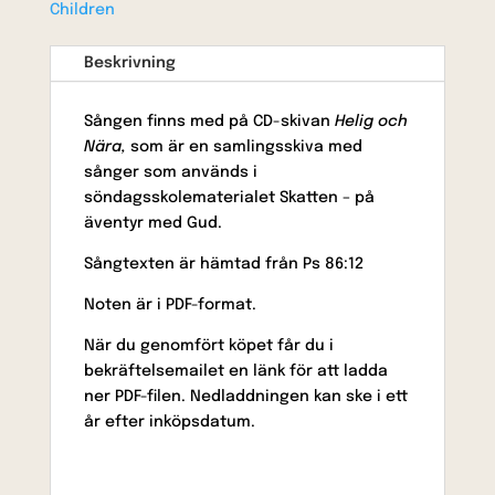
not)
Children
mängd
Beskrivning
Sången finns med på CD-skivan
Helig och
Nära,
som är en samlingsskiva med
sånger som används i
söndagsskolematerialet Skatten – på
äventyr med Gud.
Sångtexten är hämtad från Ps 86:12
Noten är i PDF-format.
När du genomfört köpet får du i
bekräftelsemailet en länk för att ladda
ner PDF-filen. Nedladdningen kan ske i ett
år efter inköpsdatum.