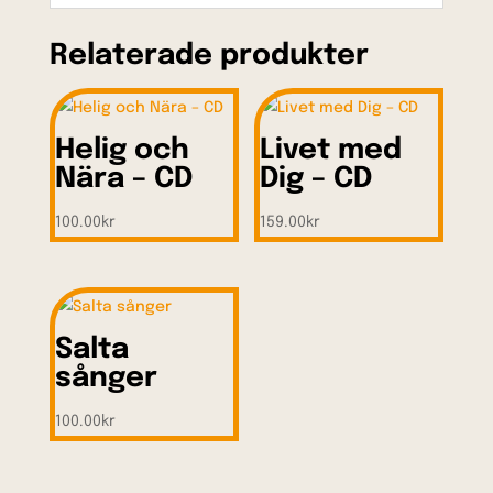
Relaterade produkter
Helig och
Livet med
Nära – CD
Dig – CD
100.00
kr
159.00
kr
Salta
sånger
100.00
kr