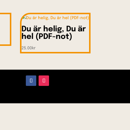
Du är helig, Du är
hel (PDF-not)
25.00
kr