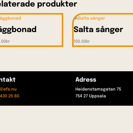
laterade produkter
äggbonad
Salta sånger
.00
kr
100.00
kr
ntakt
Adress
t@efs.nu
Heidenstamsgatan 75
430 25 80
754 27 Uppsala