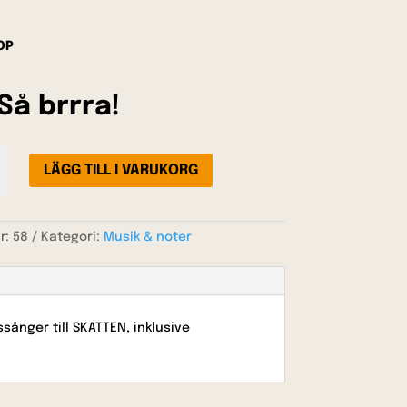
OP
Så brrra!
LÄGG TILL I VARUKORG
nr:
58
Kategori:
Musik & noter
ånger till SKATTEN, inklusive