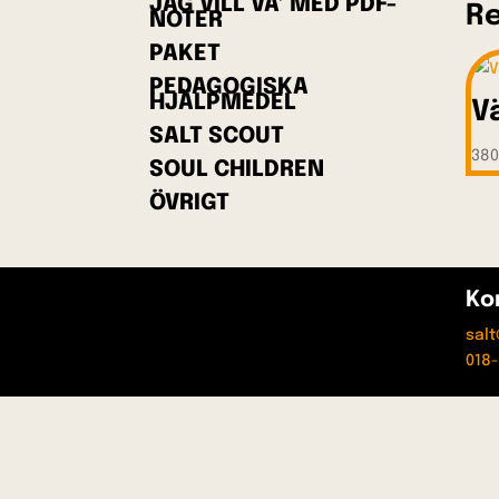
JAG VILL VA’ MED PDF-
Re
NOTER
PAKET
PEDAGOGISKA
HJÄLPMEDEL
V
SALT SCOUT
380
SOUL CHILDREN
ÖVRIGT
Ko
sal
018-