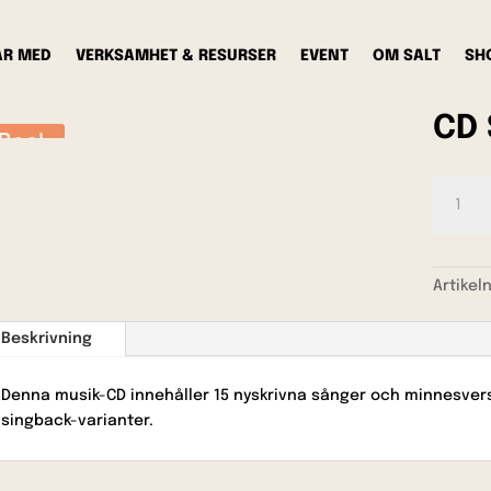
AR MED
VERKSAMHET & RESURSER
EVENT
OM SALT
SH
CD 
Rea!
CD
Så
brrra!
mängd
Artikel
Beskrivning
Denna musik-CD innehåller 15 nyskrivna sånger och minnesverss
singback-varianter.