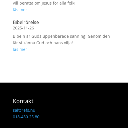
vill berätta om Jesus för alla folk!
läs mer
Bibelrörelse
2025-11-26
Bibeln är Guds uppenbarade sanning. Genom den
lär vi känna Gud och hans vilja!
läs mer
Kontakt
salt@efs.nu
018-430 25 80