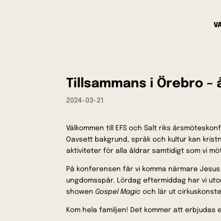
V
Tillsammans i Örebro –
2024-03-21
Välkommen till EFS och Salt riks årsmötesko
Oavsett bakgrund, språk och kultur kan krist
aktiviteter för alla åldrar samtidigt som vi 
På konferensen får vi komma närmare Jesus
ungdomsspår. Lördag eftermiddag har vi utomh
showen
Gospel Magic
och lär ut cirkuskonst
Kom hela familjen! Det kommer att erbjudas 