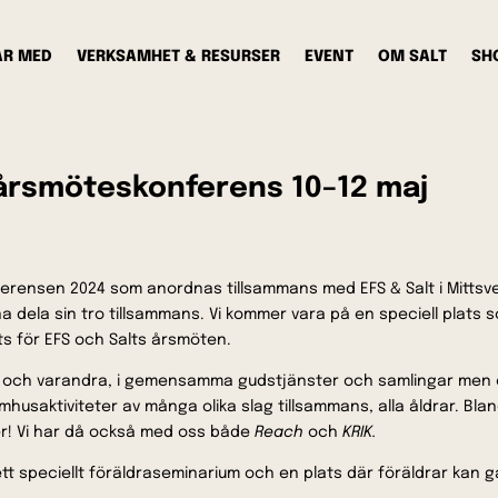
AR MED
VERKSAMHET & RESURSER
EVENT
OM SALT
SH
 årsmöteskonferens 10–12 maj
nferensen 2024 som anordnas tillsammans med EFS & Salt i Mittsv
na dela sin tro tillsammans. Vi kommer vara på en speciell plat
möts för EFS och Salts årsmöten.
 och varandra, i gemensamma gudstjänster och samlingar men 
usaktiviteter av många olika slag tillsammans, alla åldrar. Bla
er! Vi har då också med oss både
Reach
och
KRIK.
ett speciellt föräldraseminarium och en plats där föräldrar kan