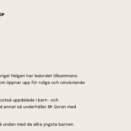
OP
erige! Helgen har ledordet
tillsammans
.
s som öppnar upp för roliga och omväxlande
också uppdelade i barn- och
nd annat så underhåller
Mr Goran
med
 gå undan med de allra yngsta barnen.