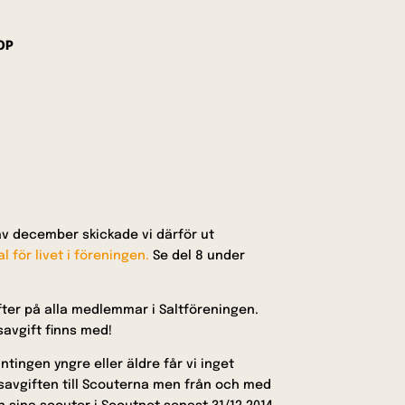
OP
n av december skickade vi därför ut
 för livet i föreningen.
Se del 8 under
fter på alla medlemmar i Saltföreningen.
avgift finns med!
tingen yngre eller äldre får vi inget
savgiften till Scouterna men från och med