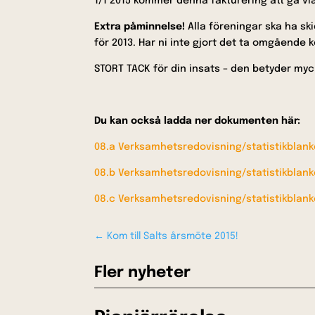
1/1 2015 kommer denna fakturering att gå via 
Extra påminnelse!
Alla föreningar ska ha ski
för 2013. Har ni inte gjort det ta omgående
STORT TACK för din insats – den betyder myck
Du kan också ladda ner dokumenten här:
08.a Verksamhetsredovisning/statistikblank
08.b Verksamhetsredovisning/statistikblank
08.c Verksamhetsredovisning/statistikblank
←
Kom till Salts årsmöte 2015!
Fler nyheter