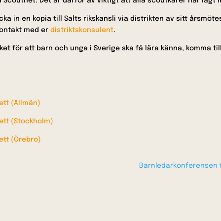
Scoutnet. Det är därför av viktigt att alla scoutkårer har lagt 
cka in en kopia till Salts rikskansli via distrikten av sitt årsm
 kontakt med er
distriktskonsulent
.
et för att barn och unga i Sverige ska få lära känna, komma till
ett (Allmän)
ett (Stockholm)
ett (Örebro)
Barnledarkonferensen fu