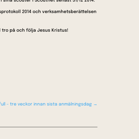
in sina scouter i Scoutnet senast 31/12 2014.
ötesprotokoll 2014 och verksamhetsberättelsen
 tro på och följa Jesus Kristus!
ll – tre veckor innan sista anmälningsdag
→