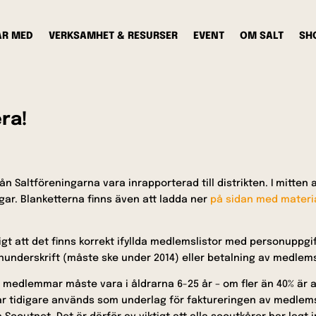
AR MED
VERKSAMHET & RESURSER
EVENT
OM SALT
SH
ra!
från Saltföreningarna vara inrapporterad till distrikten. I mitte
ingar. Blanketterna finns även att ladda ner
på sidan med material
igt att det finns korrekt ifyllda medlemslistor med personuppgi
nunderskrift (måste ske under 2014) eller betalning av medlems
medlemmar måste vara i åldrarna 6-25 år – om fler än 40% är an
har tidigare används som underlag för faktureringen av medlem