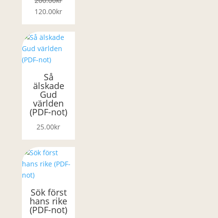
200.00
kr
Det
Det
120.00
kr
ursprungliga
nuvarande
priset
priset
var:
är:
200.00kr.
120.00kr.
Så
älskade
Gud
världen
(PDF-not)
25.00
kr
Sök först
hans rike
(PDF-not)