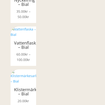
Nyckelring
– Bial
35.00
kr
–
Prisintervall:
50.00
kr
35.00kr
till
50.00kr
Vattenflaska
– Bial
60.00
kr
–
Prisintervall:
100.00
kr
60.00kr
till
100.00kr
Klistermärkesark
– Bial
20.00
kr