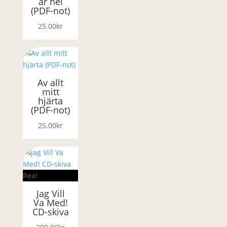
är hel
(PDF-not)
25.00
kr
Av allt
mitt
hjärta
(PDF-not)
25.00
kr
Rea!
Jag Vill
Va Med!
CD-skiva