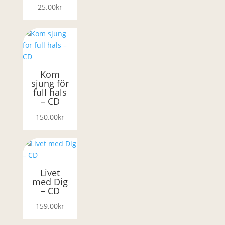
25.00
kr
Kom
sjung för
full hals
– CD
150.00
kr
Livet
med Dig
– CD
159.00
kr