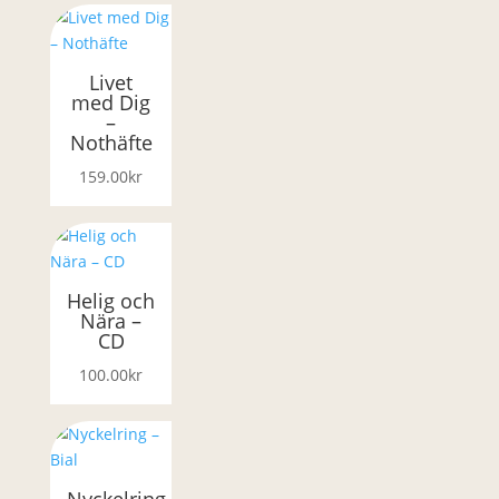
Livet
med Dig
–
Nothäfte
159.00
kr
Helig och
Nära –
CD
100.00
kr