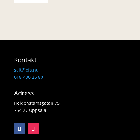
Kontakt
salt@efs.nu
018-430 25 80
Adress
Heidenstamsgatan 75
754 27 Uppsala