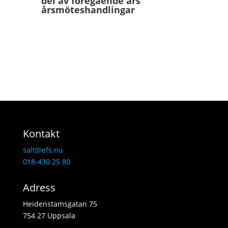
del av föregående års
årsmöteshandlingar
Kontakt
salt@efs.nu
018-430 25 80
Adress
Heidenstamsgatan 75
754 27 Uppsala