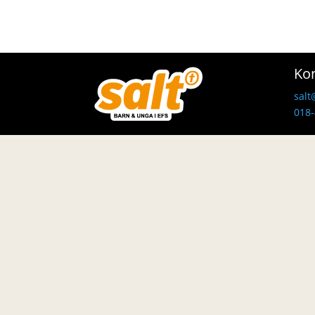
Ko
salt
018-