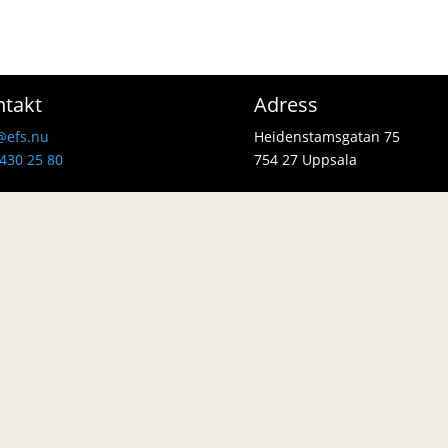
ntakt
Adress
@efs.nu
Heidenstamsgatan 75
430 25 80
754 27 Uppsala