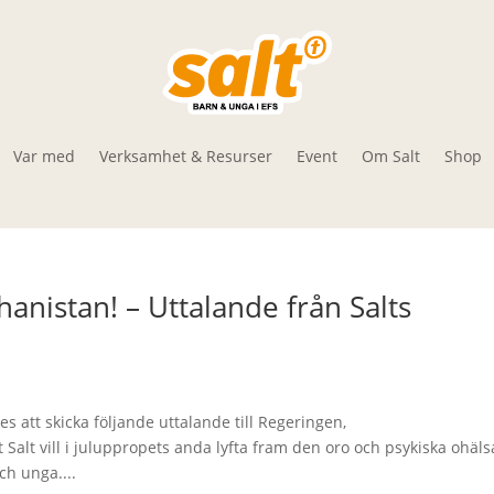
Var med
Verksamhet & Resurser
Event
Om Salt
Shop
ghanistan! – Uttalande från Salts
es att skicka följande uttalande till Regeringen,
alt vill i juluppropets anda lyfta fram den oro och psykiska ohäls
h unga....