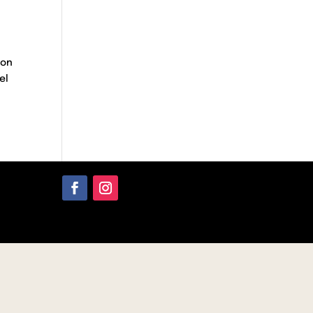
ion
el