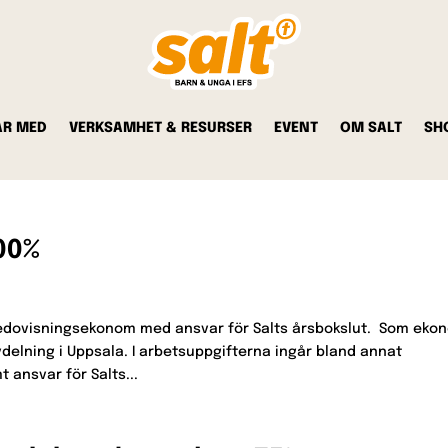
AR MED
VERKSAMHET & RESURSER
EVENT
OM SALT
SH
00%
 redovisningsekonom med ansvar för Salts årsbokslut. Som eko
delning i Uppsala. I arbetsuppgifterna ingår bland annat
 ansvar för Salts...