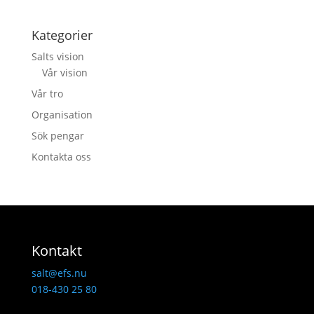
Kategorier
Salts vision
Vår vision
Vår tro
Organisation
Sök pengar
Kontakta oss
Kontakt
salt@efs.nu
018-430 25 80